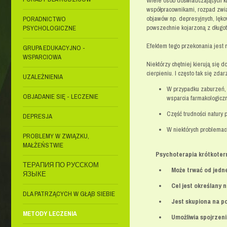
Wiele osób doświadczających kr
współpracownikami, rozpad zwią
objawów np. depresyjnych, lęko
PORADNICTWO
powszechnie kojarzoną z długo
PSYCHOLOGICZNE
Efektem tego przekonania jest n
GRUPA EDUKACYJNO -
WSPARCIOWA
Niektórzy chętniej kierują się d
cierpieniu. I często tak się zd
UZALEŻNIENIA
W przypadku zaburzeń, w
OBJADANIE SIĘ - LECZENIE
wsparcia farmakologiczn
Część trudności natury 
DEPRESJA
W niektórych problemac
PROBLEMY W ZWIĄZKU,
MAŁŻEŃSTWIE
Psychoterapia krótkoter
ТЕРАПИЯ ПО РУССКОМ
Może trwać od jednej
ЯЗЫКЕ
Cel jest określany n
DLA PATRZĄCYCH W GŁĄB SIEBIE
Jest skupiona na po
METODY LECZENIA
Umożliwia spojrzenie