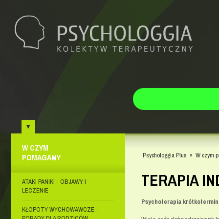
W CZYM
Psychologgia Plus
»
W czym 
POMAGAMY
TERAPIA I
ATAKI PANIKI - OBJAWY I
LECZENIE
Psychoterapia krótkotermi
KŁOPOTY WYCHOWAWCZE -
PORADY DLA RODZICÓW