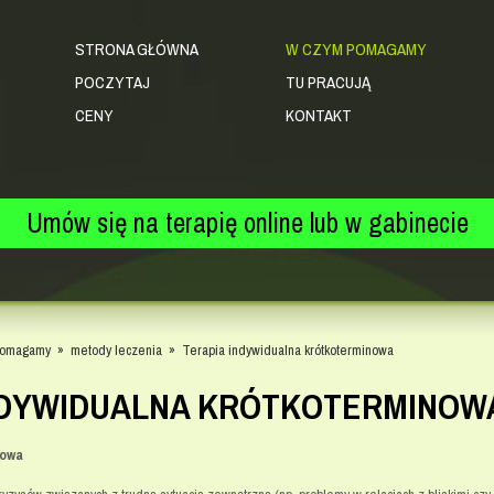
STRONA GŁÓWNA
W CZYM POMAGAMY
POCZYTAJ
TU PRACUJĄ
CENY
KONTAKT
Umów się na terapię online lub w gabinecie
pomagamy
»
metody leczenia
»
Terapia indywidualna krótkoterminowa
NDYWIDUALNA KRÓTKOTERMINOW
nowa