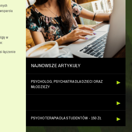
wnych
 wsparcia
ulgę w
e:
si łączenie
NAJNOWSZE ARTYKUŁY
PSYCHOLOG, PSYCHIATRA DLA DZIECI ORAZ
MŁODZIEŻY
PSYCHOTERAPIA DLA STUDENTÓW - 150 ZŁ