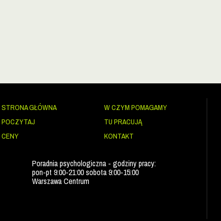
STRONA GŁÓWNA
W CZYM POMAGAMY
POCZYTAJ
TU PRACUJĄ
CENY
KONTAKT
Poradnia psychologiczna - godziny pracy:
pon-pt 9:00-21:00 sobota 9:00-15:00
Warszawa Centrum