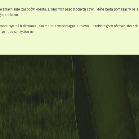
 wzmacnianie zasobów klienta, a więc tych jego mocnych stron, które będą pomagać w osią
go problemu.
może być też traktowana jako metoda wspomagania rozwoju osobistego w różnych sferach -
ych decyzji życiowych.