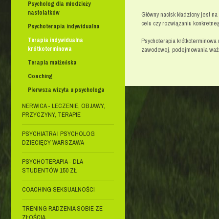
Psycholog dla młodzieży
nastolatków
Główny nacisk kładziony jest na
celu czy rozwiązaniu konkretne
Psychoterapia indywidualna
Terapia indywidualna
Psychoterapia krótkoterminowa 
krótkoterminowa
zawodowej, podejmowania ważn
Terapia małżeńska
Coaching
Pierwsza wizyta u psychologa
NERWICA - LECZENIE, OBJAWY,
PRZYCZYNY, TERAPIE
PSYCHIATRA I PSYCHOLOG
DZIECIĘCY WARSZAWA
PSYCHOTERAPIA - DLA
STUDENTÓW 150 ZŁ
COACHING SEKSUALNOŚCI
TRENING RADZENIA SOBIE ZE
ZŁOŚCIĄ