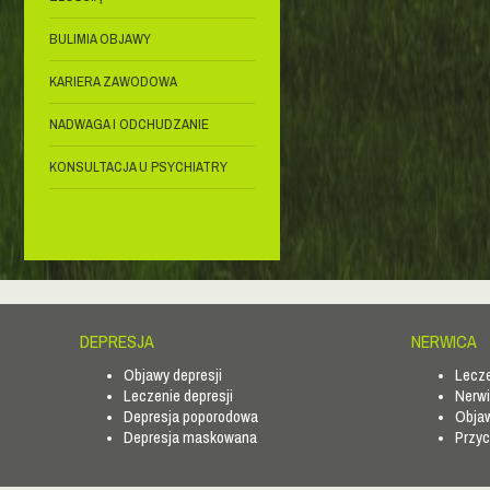
BULIMIA OBJAWY
KARIERA ZAWODOWA
NADWAGA I ODCHUDZANIE
KONSULTACJA U PSYCHIATRY
DEPRESJA
NERWICA
Objawy depresji
Lecze
Leczenie depresji
Nerwi
Depresja poporodowa
Objaw
Depresja maskowana
Przyc