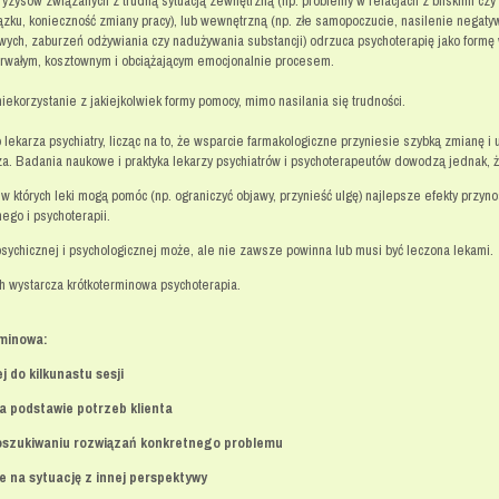
yzysów związanych z trudną sytuacją zewnętrzną (np. problemy w relacjach z bliskimi czy
zku, konieczność zmiany pracy), lub wewnętrzną (np. złe samopoczucie, nasilenie negaty
wych, zaburzeń odżywiania czy nadużywania substancji) odrzuca psychoterapię jako formę
trwałym, kosztownym i obciążającym emocjonalnie procesem.
iekorzystanie z jakiejkolwiek formy pomocy, mimo nasilania się trudności.
o lekarza psychiatry, licząc na to, że wsparcie farmakologiczne przyniesie szybką zmianę i 
arza. Badania naukowe i praktyka lekarzy psychiatrów i psychoterapeutów dowodzą jednak, ż
 których leki mogą pomóc (np. ograniczyć objawy, przynieść ulgę) najlepsze efekty przyno
ego i psychoterapii.
psychicznej i psychologicznej może, ale nie zawsze powinna lub musi być leczona lekami.
h wystarcza krótkoterminowa psychoterapia.
minowa:
 do kilkunastu sesji
a podstawie potrzeb klienta
szukiwaniu rozwiązań konkretnego problemu
 na sytuację z innej perspektywy