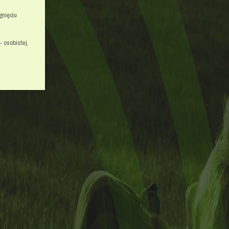
gnięciu
 osobistej,