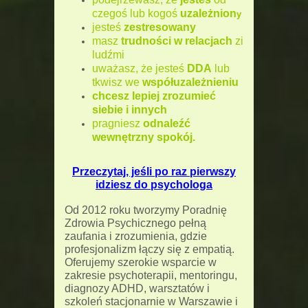
czegoś lub kogoś
uzależnion
y
jesteś
zestresowany
masz
trudności w relacjach
zi
ludźmi
uważasz, że jesteś
DDA
lub
tkwisz we
współuzależnieniu
chcesz lepiej zrozumieć
siebie i innych
pragniesz
odnaleźć
wewnętrzny spokój.
Przeczytaj, jeśli po raz pierwszy
idziesz do psychologa
Od 2012 roku tworzymy Poradnię
Zdrowia Psychicznego pełną
zaufania i zrozumienia, gdzie
profesjonalizm łączy się z empatią.
Oferujemy szerokie wsparcie w
zakresie psychoterapii, mentoringu,
diagnozy ADHD, warsztatów i
szkoleń stacjonarnie w Warszawie i