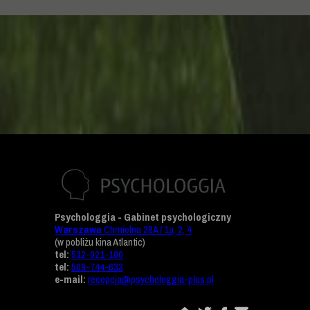
Psychologgia - Gabinet psychologiczny
Warszawa
Chmielna 28A / 1a, 2, 4
(w pobliżu kina Atlantic)
tel:
512-021-100
tel:
509-744-633
e-mail:
recepcja@psychologgia-plus.pl