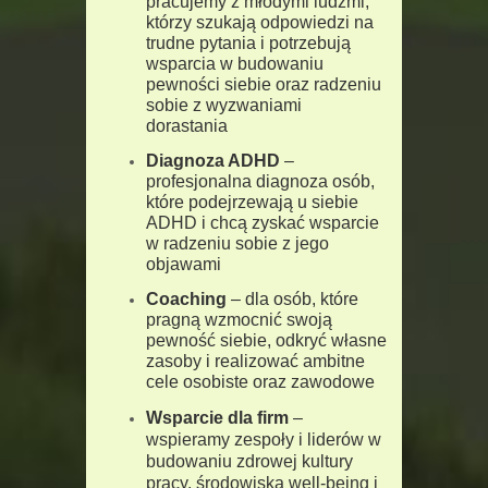
pracujemy z młodymi ludźmi,
którzy szukają odpowiedzi na
trudne pytania i potrzebują
wsparcia w budowaniu
pewności siebie oraz radzeniu
sobie z wyzwaniami
dorastania
Diagnoza ADHD
–
profesjonalna diagnoza osób,
które podejrzewają u siebie
ADHD i chcą zyskać wsparcie
w radzeniu sobie z jego
objawami
Coaching
– dla osób, które
pragną wzmocnić swoją
pewność siebie, odkryć własne
zasoby i realizować ambitne
cele
osobiste oraz zawodowe
Wsparcie dla firm
–
wspieramy zespoły i liderów w
budowaniu zdrowej kultury
pracy, środowiska well-being i