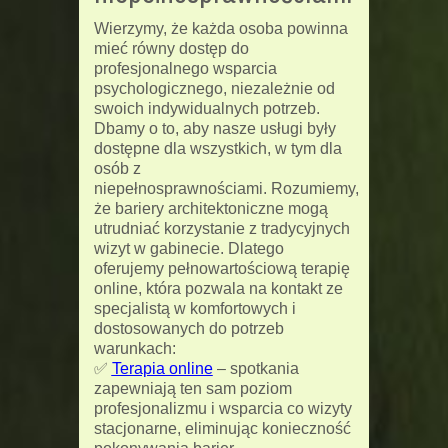
Wierzymy, że każda osoba powinna
mieć równy dostęp do
profesjonalnego wsparcia
psychologicznego, niezależnie od
swoich indywidualnych potrzeb.
Dbamy o to, aby nasze usługi były
dostępne dla wszystkich, w tym dla
osób z
niepełnosprawnościami.
Rozumiemy,
że bariery architektoniczne mogą
utrudniać korzystanie z tradycyjnych
wizyt w gabinecie. Dlatego
oferujemy pełnowartościową terapię
online, która pozwala na kontakt ze
specjalistą w komfortowych i
dostosowanych do potrzeb
warunkach:
✅
Terapia online
– spotkania
zapewniają ten sam poziom
profesjonalizmu i wsparcia co wizyty
stacjonarne, eliminując konieczność