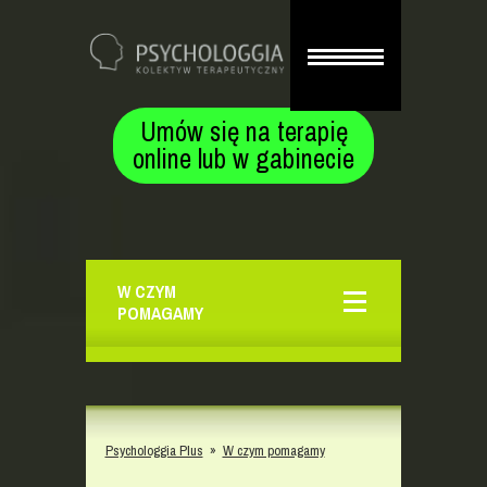
Umów się na terapię
online lub w gabinecie
W CZYM
POMAGAMY
Psychologgia Plus
»
W czym pomagamy