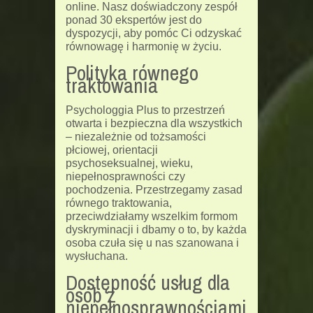
online. Nasz doświadczony zespół
ponad 30 ekspertów jest do
dyspozycji, aby pomóc Ci odzyskać
równowagę i harmonię w życiu.
Polityka równego
traktowania
Psychologgia Plus to przestrzeń
otwarta i bezpieczna dla wszystkich
– niezależnie od tożsamości
płciowej, orientacji
psychoseksualnej, wieku,
niepełnosprawności czy
pochodzenia. Przestrzegamy zasad
równego traktowania,
przeciwdziałamy wszelkim formom
dyskryminacji i dbamy o to, by każda
osoba czuła się u nas szanowana i
wysłuchana.
Dostępność usług dla
osób z
niepełnosprawnościami