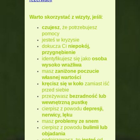
:
Warto skorzystać z wizyty, jeśli
czujesz
, że potrzebujesz
pomoc
y
jesteś w kryzysie
dokucza Ci
niepokój,
przygnębienie
identyfikujesz się jako
osoba
wysoko wrażliwa
masz
zaniżone poczucie
własnej wartości
kręcisz się w koło
zamiast iść
przed siebie
przeżywasz
bezradność lub
wewnętrzną pustkę
cierpisz z powodu
depresji,
nerwicy, lęku
masz
problemy ze snem
cierpisz z powodu
bulimii lub
objadania
podejrzewasz, że
jesteś
od