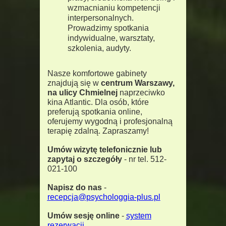
wzmacnianiu kompetencji
interpersonalnych.
Prowadzimy spotkania
indywidualne, warsztaty,
szkolenia, audyty.
Nasze komfortowe gabinety
znajdują się w
centrum Warszawy,
na ulicy Chmielnej
naprzeciwko
kina Atlantic. Dla osób, które
preferują spotkania online,
oferujemy wygodną i profesjonalną
terapię zdalną. Zapraszamy!
Umów wizytę telefonicznie lub
zapytaj o szczegóły
-
nr tel. 512-
021-100
Napisz do nas
-
recepcja@psychologgia-plus.pl
Umów sesję online
-
system
rezerwacji