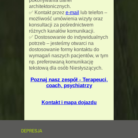
pokonywania barier
architektonicznych.
✅ Kontakt przez
e-mail
lub telefon –
możliwość umówienia wizyty oraz
konsultacji za pośrednictwem
różnych kanałów komunikacji.
✅ Dostosowanie do indywidualnych
potrzeb – jesteśmy otwarci na
dostosowanie formy kontaktu do
wymagań naszych pacjentów, w tym
np. preferowaną komunikację
tekstową dla osób Niesłyszących.
Poznaj nasz zespół -
Terapeuci,
coach, psychiatrzy
Kontakt i mapa dojazdu
DEPRESJA