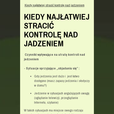
Kiedy najłatwiej stracić kontrolę nad jadzeniem
KIEDY NAJŁATWIEJ
STRACIĆ
KONTROLĘ NAD
JADZENIEM
Czynniki wpływające na utratę kontroli nad
jedzeniem
- Sytuacje sprzyjające „objadaniu się” :
Gdy jedzenia jest dużo i jest łatwo
dostępne (masz zapasy jedzenia i słodyczy
w domu?)
Jedzenie w sytuacjach angażujących uwagę
(oglądanie telewizji, przeglądanie
Internetu, czytanie)
W takich sytuacjach ma miejsce
swego rodzaju