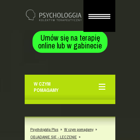
Umów się na terapię
online lub w gabinecie
W CZYM
POMAGAMY
Psychologgia Plus
»
W czym pomagamy
»
OBJADANIE SIĘ - LECZENIE
»