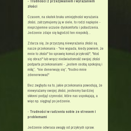
- Trudności z przeżywaniem i wyrażaniem
złości
Czasem, na skutek braku umiejętności wyrażania
złości, zatrzymujemy ją w ciele, to rodzi napięcie -
nieprzyjemne uczucie dyskomfortu i pobudzenia.
Jedzenie zdaje się łagodzić ten niepokój...
Zdarza się, że przyczyną niewyrażania złości są
nasze przekonania - "nie wypada, kiedy powiem, że
mnie to złości" bo sprawię komuś przykrość", "ktoś
się obrazi" lub wręcz nieświadomość swojej złości
podparta przekonaniami - „jestem osobą spokojną i
miłą”, "nie denerwuję się”, "trudno mnie
zdenerwować"
Bez zwględu na to, jakie przekonania powodują, że
niewyrażamy swojej złości, jestesmy bardziej
skłonni podjąć czynności, które nas uspokajają, a
więc np. sięgnąć po jedzenie.
-
Trudności w radzeniu sobie ze stresem i
problemami
Jedzenie odwraca uwagę od przykrych spraw.