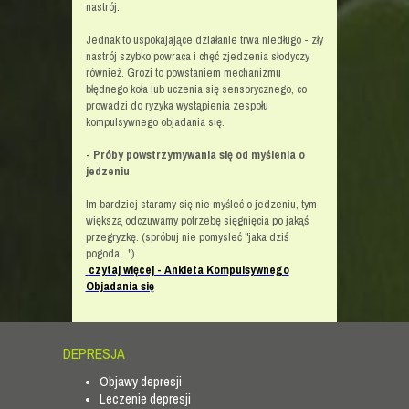
nastrój.
Jednak to uspokajające działanie trwa niedługo - zły
nastrój szybko powraca i chęć zjedzenia słodyczy
również. Grozi to powstaniem mechanizmu
błędnego koła lub uczenia się sensorycznego, co
prowadzi do ryzyka wystąpienia zespołu
kompulsywnego objadania się.
- Próby powstrzymywania się od myślenia o
jedzeniu
Im bardziej staramy się nie myśleć o jedzeniu, tym
większą odczuwamy potrzebę sięgnięcia po jakąś
przegryzkę. (spróbuj nie pomysleć "jaka dziś
pogoda...")
czytaj więcej - Ankieta Kompulsywnego
Objadania się
DEPRESJA
Objawy depresji
Leczenie depresji