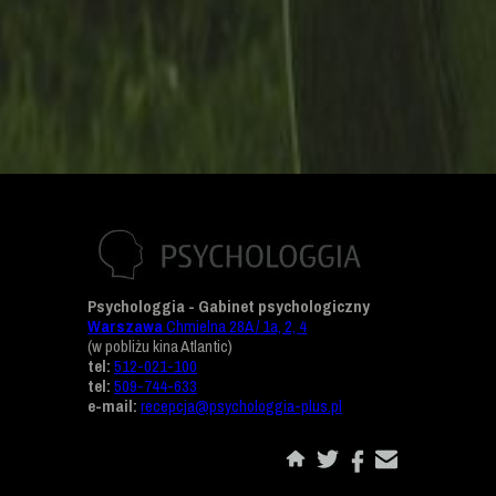
Psychologgia - Gabinet psychologiczny
Warszawa
Chmielna 28A / 1a, 2, 4
(w pobliżu kina Atlantic)
tel:
512-021-100
tel:
509-744-633
e-mail:
recepcja@psychologgia-plus.pl