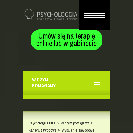
Umów się na terapię
online lub w gabinecie
W CZYM
POMAGAMY
Psychologgia Plus
»
W czym pomagamy
»
Kariera zawodowa
»
Wypalenie zawodowe