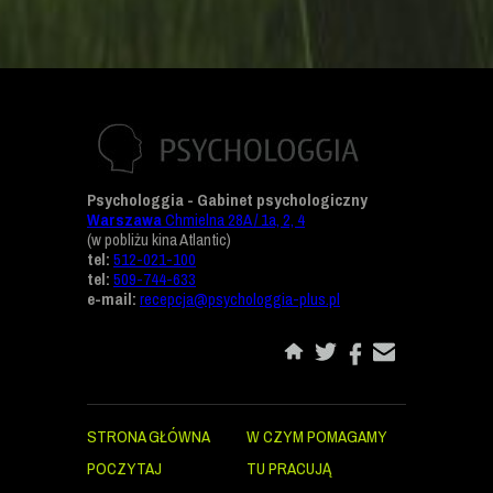
Psychologgia - Gabinet psychologiczny
Warszawa
Chmielna 28A / 1a, 2, 4
(w pobliżu kina Atlantic)
tel:
512-021-100
tel:
509-744-633
e-mail:
recepcja@psychologgia-plus.pl
STRONA GŁÓWNA
W CZYM POMAGAMY
POCZYTAJ
TU PRACUJĄ