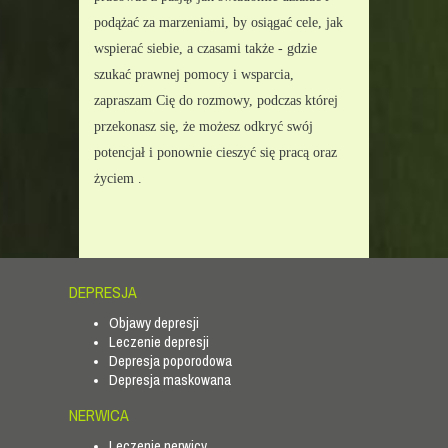
podążać za marzeniami, by osiągać cele, jak 
wspierać siebie, a czasami także - gdzie 
szukać prawnej pomocy i wsparcia, 
zapraszam Cię do rozmowy, podczas której 
przekonasz się, że możesz odkryć swój 
potencjał i ponownie cieszyć się pracą oraz 
życiem .
DEPRESJA
Objawy depresji
Leczenie depresji
Depresja poporodowa
Depresja maskowana
NERWICA
Leczenie nerwicy