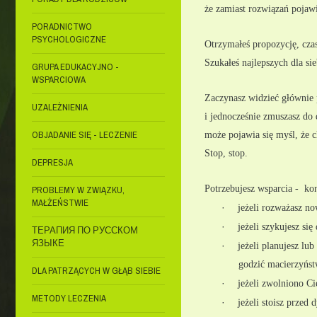
że zamiast rozwiązań pojawi
PORADNICTWO
PSYCHOLOGICZNE
Otrzymałeś propozycję, czas
Szukałeś najlepszych dla si
GRUPA EDUKACYJNO -
WSPARCIOWA
Zaczynasz widzieć głównie 
UZALEŻNIENIA
i jednocześnie zmuszasz do 
OBJADANIE SIĘ - LECZENIE
może pojawia się myśl, że ch
Stop, stop.
DEPRESJA
Potrzebujesz wsparcia -  ko
PROBLEMY W ZWIĄZKU,
MAŁŻEŃSTWIE
·
jeżeli rozważasz no
·
jeżeli szykujesz si
ТЕРАПИЯ ПО РУССКОМ
ЯЗЫКЕ
·
jeżeli planujesz lu
godzić macierzyństw
DLA PATRZĄCYCH W GŁĄB SIEBIE
·
jeżeli zwolniono Cię
METODY LECZENIA
·
jeżeli stoisz przed