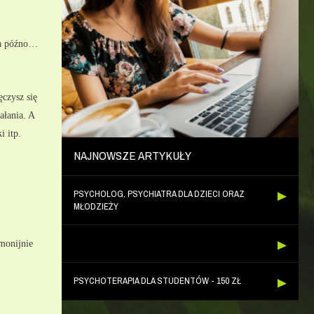
 za późno…
zysz się 
łania. A 
 itp. 
NAJNOWSZE ARTYKUŁY
PSYCHOLOG, PSYCHIATRA DLA DZIECI ORAZ
MŁODZIEŻY
monijnie 
PSYCHOTERAPIA DLA STUDENTÓW - 150 ZŁ