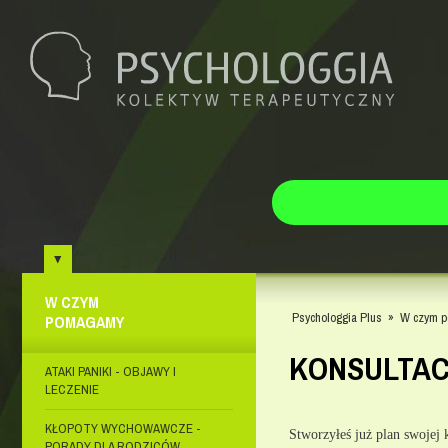
W CZYM
Psychologgia Plus
»
W czym 
POMAGAMY
KONSULTAC
ATAKI PANIKI - OBJAWY I
LECZENIE
KŁOPOTY WYCHOWAWCZE -
Stworzyłeś już plan swojej 
PORADY DLA RODZICÓW