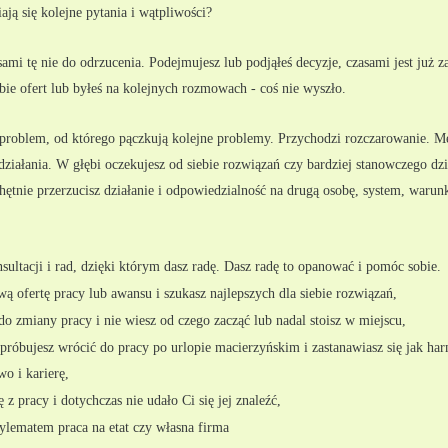
ają się kolejne pytania i wątpliwości?
ami tę nie do odrzucenia. Podejmujesz lub podjąłeś decyzje, czasami jest już
ebie ofert lub byłeś na kolejnych rozmowach - coś nie wyszło.
problem, od którego pączkują kolejne problemy. Przychodzi rozczarowanie. Męc
działania. W głębi oczekujesz od siebie rozwiązań czy bardziej stanowczego dzia
ętnie przerzucisz działanie i odpowiedzialność na drugą osobę, system, warunki
nsultacji i rad, dzięki którym dasz radę. Dasz radę to opanować i pomóc sobie.
wą ofertę pracy lub awansu i szukasz najlepszych dla siebie rozwiązań,
ę do zmiany pracy i nie wiesz od czego zacząć lub nadal stoisz w miejscu,
b próbujesz wrócić do pracy po urlopie macierzyńskim i zastanawiasz się jak har
o i karierę,
 z pracy i dotychczas nie udało Ci się jej znaleźć,
 dylematem praca na etat czy własna firma