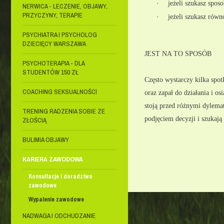
·
jeżeli szukasz spo
NERWICA - LECZENIE, OBJAWY,
PRZYCZYNY, TERAPIE
·
jeżeli szukasz rów
PSYCHIATRA I PSYCHOLOG
DZIECIĘCY WARSZAWA
JEST NA TO SPOSÓB
PSYCHOTERAPIA - DLA
STUDENTÓW 150 ZŁ
Często wystarczy kilka spot
COACHING SEKSUALNOŚCI
oraz zapał do działania i os
stoją przed różnymi dylemat
TRENING RADZENIA SOBIE ZE
podjęciem decyzji i szuka
ZŁOŚCIĄ
BULIMIA OBJAWY
KARIERA ZAWODOWA
Konsultacje i doradztwo
zawodowe
Wypalenie zawodowe
NADWAGA I ODCHUDZANIE