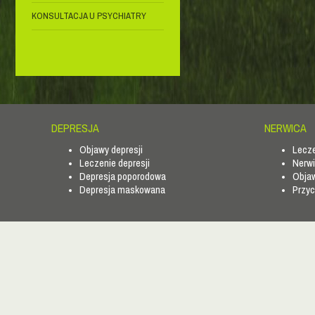
KONSULTACJA U PSYCHIATRY
DEPRESJA
NERWICA
Objawy depresji
Lecze
Leczenie depresji
Nerwi
Depresja poporodowa
Objaw
Depresja maskowana
Przyc