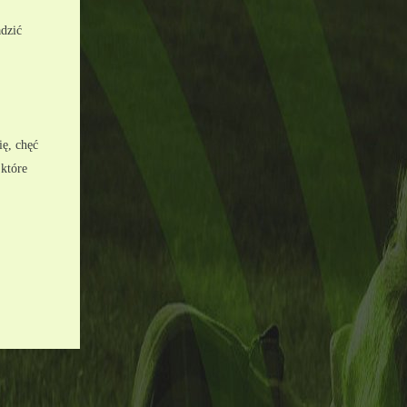
dzić
ę, chęć 
które 