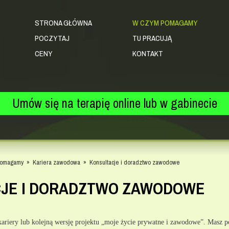
STRONA GŁÓWNA
W CZYM POMAGAMY
POCZYTAJ
TU PRACUJĄ
CENY
KONTAKT
Umów się na terapię online lub w gabinecie
pomagamy
»
Kariera zawodowa
»
Konsultacje i doradztwo zawodowe
JE I DORADZTWO ZAWODOWE
kariery lub kolejną wersję projektu „moje życie prywatne i zawodowe”. Masz po