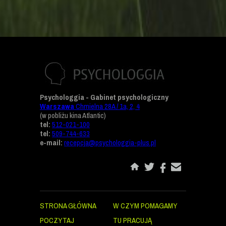
Psychologgia - Gabinet psychologiczny
Warszawa
Chmielna 28A / 1a, 2, 4
(w pobliżu kina Atlantic)
tel:
512-021-100
tel:
509-744-633
e-mail:
recepcja@psychologgia-plus.pl
STRONA GŁÓWNA
W CZYM POMAGAMY
POCZYTAJ
TU PRACUJĄ