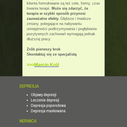
klienta formułowane są też cele, formy, czas
trwania terapii.
Może się zdarzyć, że
terapia w szybki sposób przynosi
zauważalne efekty.
Głębsze i trwalsze
zmiany, polegające na nabywaniu
umiejętności podtrzymywania i pogłębiania
pozytywnych zachowań wymagają jednak
dłuższej pracy.
Zrób pierwszy krok
Skontaktuj się ze specjalistą
>>>
Marcin Król
DEPRESJA
Objawy depresji
Leczenie depresji
Depresja poporodowa
Depresja maskowana
NERWICA