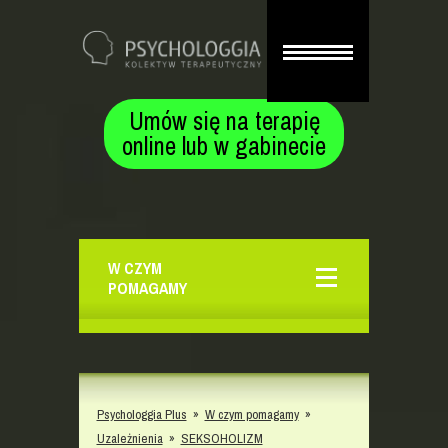
Umów się na terapię
online lub w gabinecie
W CZYM
POMAGAMY
Psychologgia Plus
»
W czym pomagamy
»
Uzależnienia
»
SEKSOHOLIZM