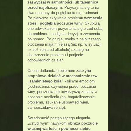
zazwyczaj w samotności lub tajemnicy
przed najbliższymi
. Przyczynia się to na
dwa sposoby do pogłębiania się trudności.
Po pierwsze skrywanie problemu
wzmacnia
stres i pogłębia poczucie win
y. Skutkują
one odwlekaniem przyznania się przed sobą
do problemu i podjęcia decyzji o zwróceniu
po pomoc. Po drugie, osoby z najbliższego
otoczenia mają mniejszą (niż np. w sytuacji
uzależnienia od alkoholu) szansę na
dostrzeżenie problemu i podjęcie
odpowiednich działań.
Osoba dotknięta problemem
zaczyna
stopniowo działać w mechanizmie tzw.
„zamkniętego koła”
- silnym emocjom
(podnieceniu, ożywieniu przed, poczuciu
winy, poniżenia po) towarzyszą zmiany w
sposobie myślenia (np. bagatelizowanie
problemu, szukanie usprawiedliwień,
samooszukiwanie się).
Świadomość postępującego ulegania
„wstydliwym” nawykom
obniża poczucie
własnej wartości i pewności siebie
,