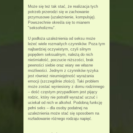
Może się też tak stać, że realizacja tych
potrzeb przerodzi się w zachowanie
przymusowe (uzależnienie, kompulsję).
Powszechnie określa się to mianem
"seksoholizmu".
U podłoża uzależnienia od seksu może
leżeć wiele rozmaitych czynników. Poza tym
najbardziej oczywistym, czyli silnym
popędem seksualnym, należą do nich
nieśmiałość, poczucie niższości, brak
pewności siebie oraz wiary we własne
możliwości. Jednym z czynników ryzyka
jest również nieumiejętność wyrażania
emocji (szczególnie złości). Taki problem
może zostać wyniesiony z domu rodzinnego
– dość częstym przypadkiem jest pijący
rodzic, który nie potrafił wyrażać uczuć i
uciekał od nich w alkohol. Podobną funkcję
pełni seks – dla osoby podatnej na
uzależnienia może stać się sposobem na
rozładowanie różnego rodzaju napięć.