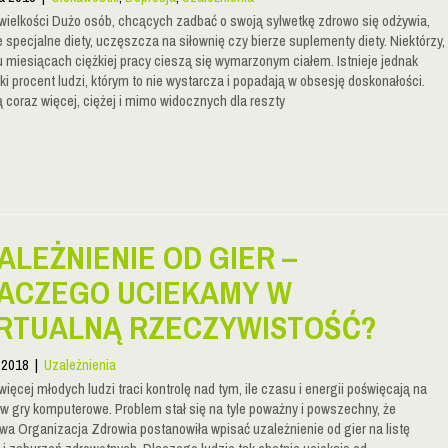
wielkości Dużo osób, chcących zadbać o swoją sylwetkę zdrowo się odżywia,
 specjalne diety, uczęszcza na siłownię czy bierze suplementy diety. Niektórzy,
u miesiącach ciężkiej pracy cieszą się wymarzonym ciałem. Istnieje jednak
ki procent ludzi, którym to nie wystarcza i popadają w obsesję doskonałości.
 coraz więcej, ciężej i mimo widocznych dla reszty
ALEŻNIENIE OD GIER –
ACZEGO UCIEKAMY W
RTUALNĄ RZECZYWISTOŚĆ?
a 2018
|
Uzależnienia
ięcej młodych ludzi traci kontrolę nad tym, ile czasu i energii poświęcają na
 w gry komputerowe. Problem stał się na tyle poważny i powszechny, że
wa Organizacja Zdrowia postanowiła wpisać uzależnienie od gier na listę