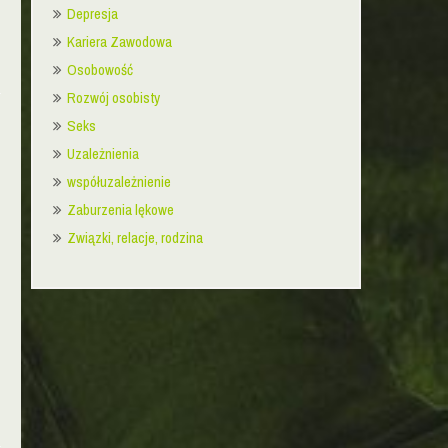
Depresja
Kariera Zawodowa
Osobowość
Rozwój osobisty
Seks
Uzależnienia
współuzależnienie
Zaburzenia lękowe
Związki, relacje, rodzina