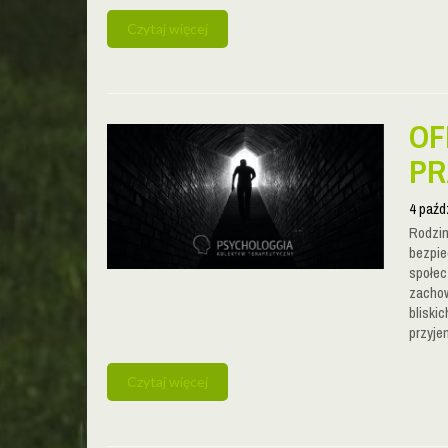
Czytaj więcej
OF
PR
4 paźd
Rodzin
bezpie
społec
zachow
bliski
przyje
Czytaj więcej