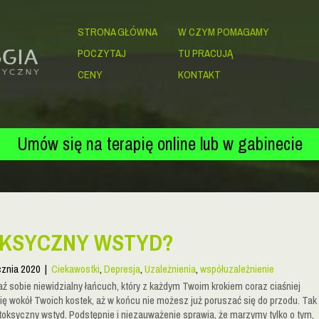
STRONA GŁÓWNA
W CZYM POMAGAMY
POCZYTAJ
TU PRACUJĄ
CENY
KONTAKT
Umów się na terapię online lub w gabinecie
KSYCZNY WSTYD?
cznia 2020
|
Ciekawostki
,
Depresja
,
Uzależnienia
,
współuzależnienie
ź sobie niewidzialny łańcuch, który z każdym Twoim krokiem coraz ciaśniej
się wokół Twoich kostek, aż w końcu nie możesz już poruszać się do przodu. Tak
 toksyczny wstyd. Podstępnie i niezauważenie sprawia, że marzymy tylko o tym,