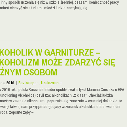
inny sposób uczenia się niż w szkole średniej, czasami konieczność pracy
iast cieszyć się studiami, młodzi ludzie zamykają się
KOHOLIK W GARNITURZE –
KOHOLIZM MOŻE ZDARZYĆ SIĘ
ŻNYM OSOBOM
znia 2019
|
Bez kategorii
,
Uzależnienia
 2016 roku polski Bussines Insider opublikował artykuł Marcina Cieślaka o HFA
unctioning Alcoholics) czyli tzw. alkoholikach „z klasą”. Chociaż ludzka
mość w zakresie alkoholizmu poprawiła się znacznie w ostatniej dekadzie, to
wciąż łatwiej nam przyjąć następujący wizerunek alkoholika: stare, wiele dni
broda, zepsute zęby –