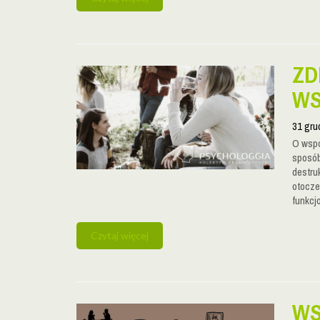
ZD
WS
31 gru
O wspó
sposób
destru
otoczen
funkcj
Czytaj więcej
WS