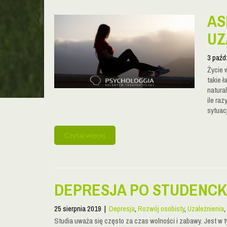
AS
UZ
3 paźd
Życie 
takie 
natura
ile raz
sytuacj
Czytaj więcej
DEPRESJA PO STUDENC
25 sierpnia 2019
|
Depresja
,
Rozwój osobisty
,
Uzależnienia
,
Studia uważa się często za czas wolności i zabawy. Jest w