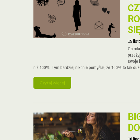
CZ
RO
SIĘ
15 lis
Co roku
przeży
swoje l
niż 100%. Tym bardziej nikt nie pomyślał, że 100% to tak dużo,
Czytaj więcej
BI
DO
16 lip