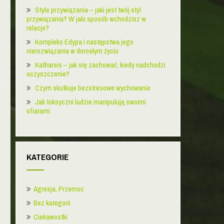
Style przywiązania – jaki jest twój styl
przywiązania? W jaki sposób wchodzisz w
relacje?
Kompleks Edypa i następstwa jego
nierozwiązania w dorosłym życiu
Katharsis – jak się zachować, kiedy nadchodzi
oczyszczenie?
Czym skutkuje bezstresowe wychowanie
Jak toksyczni ludzie manipulują swoimi
ofiarami
KATEGORIE
Agresja, Przemoc
Bez kategorii
Ciekawostki