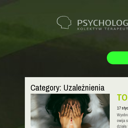
Category: Uzależnienia
TO
17 sty
Wyobra
owija 
działa