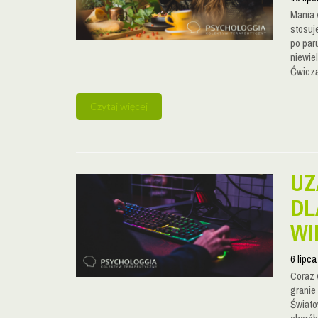
Mania 
stosuje
po par
niewiel
Ćwiczą
Czytaj więcej
UZ
DL
WI
6 lipc
Coraz w
granie
Świato