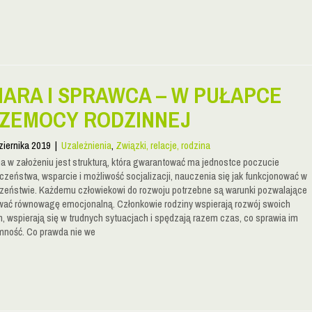
IARA I SPRAWCA – W PUŁAPCE
ZEMOCY RODZINNEJ
ziernika 2019
|
Uzależnienia
,
Związki, relacje, rodzina
a w założeniu jest strukturą, która gwarantować ma jednostce poczucie
czeństwa, wsparcie i możliwość socjalizacji, nauczenia się jak funkcjonować w
zeństwie. Każdemu człowiekowi do rozwoju potrzebne są warunki pozwalające
ać równowagę emocjonalną. Członkowie rodziny wspierają rozwój swoich
ch, wspierają się w trudnych sytuacjach i spędzają razem czas, co sprawia im
mność. Co prawda nie we