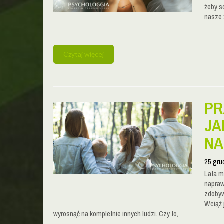
żeby s
nasze 
Czytaj więcej
PR
JA
NA
25 gru
Lata m
napraw
zdobyw
Wciąż 
wyrosnąć na kompletnie innych ludzi. Czy to,