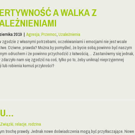
ERTYWNOŚĆ A WALKA Z
ALEŻNIENIAMI
ziernika 2019
|
Agresja, Przemoc
,
Uzależnienia
w zgodzie z własnymi potrzebami, oczekiwaniami i emocjami nie jest wcale
łatwe. Dziwne, prawda? Można by pomyśleć, że bycie sobą powinno być naszym
lnym odruchem i że powinno przychodzić z łatwością… Zastanówmy się jednak,
y zdarzyło nam się zgodzić na coś, tylko po to, żeby uniknąć nieprzyjemnej
i lub robienia komuś przykrości?
KU…
Związki, relacje, rodzina
 tym trochę prawdy. Jednak nowe doświadczenia mogą być przytłaczające. Nowe