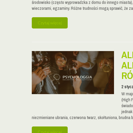
środowisko (często wyprowadzka z domu do innego miasta), 
wieczorami, egzaminy. Różne trudności mogą sprawić, że zam
Czytaj więcej
AL
AL
RÓ
2 styc
W maju
(High F
świado
jednak 
niezmieniane ubrania, czerwona twarz, skołtuniona, brudna 
Czytaj więcej