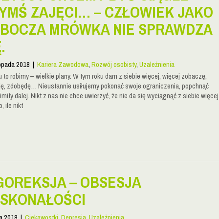
YMŚ ZAJĘCI… – CZŁOWIEK JAKO
BOCZA MRÓWKA NIE SPRAWDZA
.
topada 2018
|
Kariera Zawodowa
,
Rozwój osobisty
,
Uzależnienia
 to robimy – wielkie plany. W tym roku dam z siebie więcej, więcej zobaczę,
ję, zdobędę… Nieustannie usiłujemy pokonać swoje ograniczenia, popchnąć
imity dalej. Nikt z nas nie chce uwierzyć, że nie da się wyciągnąć z siebie więcej
 ile nikt
GOREKSJA – OBSESJA
SKONAŁOŚCI
ca 2018
|
Ciekawostki
,
Depresja
,
Uzależnienia