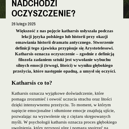
NADCHODZI
OCZYSZCZENIE?
26 lutego 2025
Większość z nas pojęcie katharsis usłyszała podczas
lekcji języka polskiego lub historii przy okazji
omawiania historii dramatu antycznego. Stworzenie
definicji tego zjawiska przypisuje się Arystotelesowi.
Katharsis oznacza oczyszczenie – zgodnie z definicją
filozofa zadaniem sztuki jest wywołanie wybuchu
silnych emocji (trwogi, litości) w wyniku głębokiego
przeżycia, które następnie opadną, a umysł się oczyści.
Katharsis co to?
Katharsis oznacza wyjątkowe doświadczenie, które
pomaga zrozumieć i oswoić uczucia strachu oraz litości
dzięki intensywnemu przeżyciu. To moment, w którym
napięcie emocjonalne i stłumione emocje znajdują ujście,
pozwalając na wyzwolenie się z ciężaru skrępowanych
myśli. W psychologii katharsis oznacza proces głębokiego
uwolnienia, który przynosi ulgę i pomaga spojrzeć na