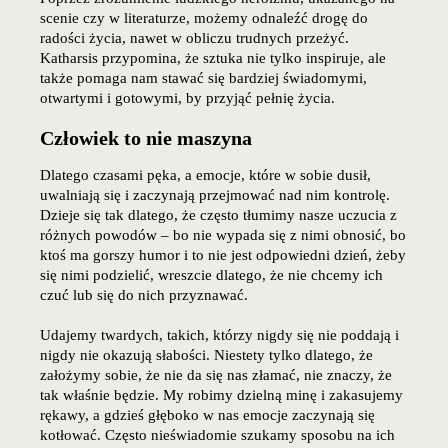
scenie czy w literaturze, możemy odnaleźć drogę do
radości życia, nawet w obliczu trudnych przeżyć.
Katharsis przypomina, że sztuka nie tylko inspiruje, ale
także pomaga nam stawać się bardziej świadomymi,
otwartymi i gotowymi, by przyjąć pełnię życia.
Człowiek to nie maszyna
Dlatego czasami pęka, a emocje, które w sobie dusił,
uwalniają się i zaczynają przejmować nad nim kontrolę.
Dzieje się tak dlatego, że często tłumimy nasze uczucia z
różnych powodów – bo nie wypada się z nimi obnosić, bo
ktoś ma gorszy humor i to nie jest odpowiedni dzień, żeby
się nimi podzielić, wreszcie dlatego, że nie chcemy ich
czuć lub się do nich przyznawać.
Udajemy twardych, takich, którzy nigdy się nie poddają i
nigdy nie okazują słabości. Niestety tylko dlatego, że
założymy sobie, że nie da się nas złamać, nie znaczy, że
tak właśnie będzie. My robimy dzielną minę i zakasujemy
rękawy, a gdzieś głęboko w nas emocje zaczynają się
kotłować. Często nieświadomie szukamy sposobu na ich