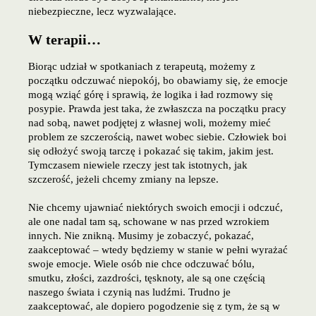
niebezpieczne, lecz wyzwalające.
W terapii…
Biorąc udział w spotkaniach z terapeutą, możemy z
początku odczuwać niepokój, bo obawiamy się, że emocje
mogą wziąć górę i sprawią, że logika i ład rozmowy się
posypie. Prawda jest taka, że zwłaszcza na początku pracy
nad sobą, nawet podjętej z własnej woli, możemy mieć
problem ze szczerością, nawet wobec siebie. Człowiek boi
się odłożyć swoją tarczę i pokazać się takim, jakim jest.
Tymczasem niewiele rzeczy jest tak istotnych, jak
szczerość, jeżeli chcemy zmiany na lepsze.
Nie chcemy ujawniać niektórych swoich emocji i odczuć,
ale one nadal tam są, schowane w nas przed wzrokiem
innych. Nie znikną. Musimy je zobaczyć, pokazać,
zaakceptować – wtedy będziemy w stanie w pełni wyrażać
swoje emocje. Wiele osób nie chce odczuwać bólu,
smutku, złości, zazdrości, tęsknoty, ale są one częścią
naszego świata i czynią nas ludźmi. Trudno je
zaakceptować, ale dopiero pogodzenie się z tym, że są w