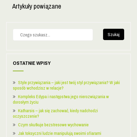
Artykuły powiązane
S
z
u
k
a
j
OSTATNIE WPISY
Style przywiązania – jaki jest twój styl przywiązania? W jaki
sposób wchodzisz w relacje?
Kompleks Edypa i następstwa jego nierozwiązania w
dorosłym życiu
Katharsis – jak się zachować, kiedy nadchodzi
oczyszczenie?
Czym skutkuje bezstresowe wychowanie
Jak toksyczni ludzie manipulują swoimi ofiarami