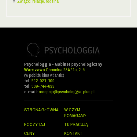
Związki, relacje, rodzina
Psychologgia - Gabinet psychologiczny
Warszawa
Chmielna 28A / 1a, 2, 4
(w pobliżu kina Atlantic)
tel:
512-021-100
tel:
509-744-633
e-mail:
recepcja@psychologgia-plus.pl
STRONA GŁÓWNA
W CZYM
POMAGAMY
POCZYTAJ
TU PRACUJĄ
CENY
KONTAKT