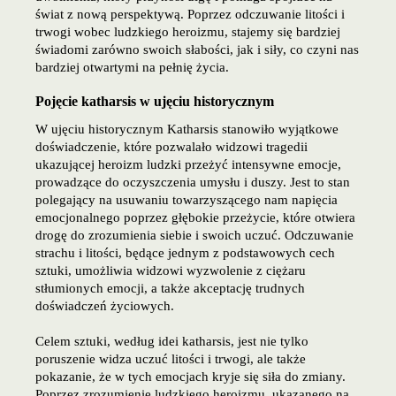
świat z nową perspektywą. Poprzez odczuwanie litości i
trwogi wobec ludzkiego heroizmu, stajemy się bardziej
świadomi zarówno swoich słabości, jak i siły, co czyni nas
bardziej otwartymi na pełnię życia.
Pojęcie katharsis w ujęciu historycznym
W ujęciu historycznym Katharsis stanowiło wyjątkowe
doświadczenie, które pozwalało widzowi tragedii
ukazującej heroizm ludzki przeżyć intensywne emocje,
prowadzące do oczyszczenia umysłu i duszy. Jest to stan
polegający na usuwaniu towarzyszącego nam napięcia
emocjonalnego poprzez głębokie przeżycie, które otwiera
drogę do zrozumienia siebie i swoich uczuć. Odczuwanie
strachu i litości, będące jednym z podstawowych cech
sztuki, umożliwia widzowi wyzwolenie z ciężaru
stłumionych emocji, a także akceptację trudnych
doświadczeń życiowych.
Celem sztuki, według idei katharsis, jest nie tylko
poruszenie widza uczuć litości i trwogi, ale także
pokazanie, że w tych emocjach kryje się siła do zmiany.
Poprzez zrozumienie ludzkiego heroizmu, ukazanego na