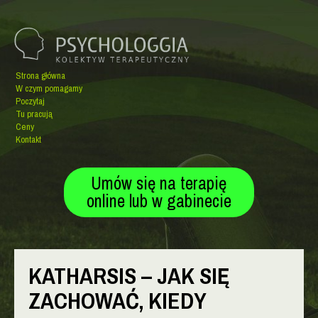
Strona główna
W czym pomagamy
Poczytaj
Tu pracują
Ceny
Kontakt
Umów się na terapię
online lub w gabinecie
KATHARSIS – JAK SIĘ
ZACHOWAĆ, KIEDY