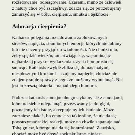
rozładowanie, odreagowanie. Czasami, mimo że człowiek
z natury chce być szczęśliwy, zdarza się, że potrzebujemy
zanurzyć się w bólu, cierpieniu, smutku i tęsknocie.
Adoracja cierpienia?
Katharsis polega na rozładowaniu zablokowanych
stresów, napięcia, stłumionych emocji, których nie lubimy
lub nie chcemy przyjąć do wiadomości. Nie chodzi o to,
żeby spędzić wieczór, umartwiając się, wspominając
najbardziej przykre wydarzenia z życia i po prostu się
smucąc. Katharsis zwykle zbliża się do nas małymi,
niespiesznymi krokami – czujemy napięcie, chociaż nie
zdajemy sobie sprawy z tego, że możemy wybuchnąć. Nie
jest to zresztą histeria – napad złego humoru.
Podczas katharsis emocjonalnego stykamy się z emocjami,
które od siebie odepchnąć, przeżywamy je do głębi,
poznajemy ich istotę, akceptujemy ich istnienie. Może
zaczniesz płakać, bo emocje są takie silne, że nie da się
powstrzymać takiej reakcji, może na chwile zapanuje nad
Tobą gniew, którego nie da się kontrolować. Zjawisko,
chociaż może być dosyć spektakularne, nie jest