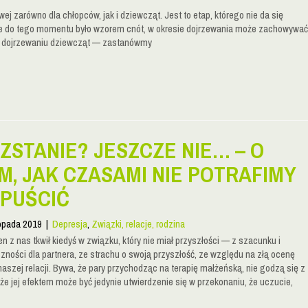
wej zarówno dla chłopców, jak i dziewcząt. Jest to etap, którego nie da się
cie do tego momentu było wzorem cnót, w okresie dojrzewania może zachowywać
na dojrzewaniu dziewcząt — zastanówmy
ZSTANIE? JESZCZE NIE… – O
M, JAK CZASAMI NIE POTRAFIMY
PUŚCIĆ
topada 2019
|
Depresja
,
Związki, relacje, rodzina
n z nas tkwił kiedyś w związku, który nie miał przyszłości — z szacunku i
zności dla partnera, ze strachu o swoją przyszłość, ze względu na złą ocenę
naszej relacji. Bywa, że pary przychodząc na terapię małżeńską, nie godzą się z
 że jej efektem może być jedynie utwierdzenie się w przekonaniu, że uczucie,