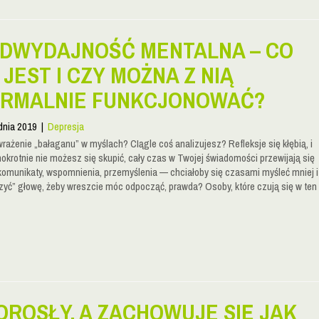
DWYDAJNOŚĆ MENTALNA – CO
 JEST I CZY MOŻNA Z NIĄ
RMALNIE FUNKCJONOWAĆ?
dnia 2019
|
Depresja
rażenie „bałaganu” w myślach? CIągle coś analizujesz? Refleksje się kłębią, i
nokrotnie nie możesz się skupić, cały czas w Twojej świadomości przewijają się
 komunikaty, wspomnienia, przemyślenia — chciałoby się czasami myśleć mniej i
zyć” głowę, żeby wreszcie móc odpocząć, prawda? Osoby, które czują się w ten
OROSŁY, A ZACHOWUJE SIĘ JAK