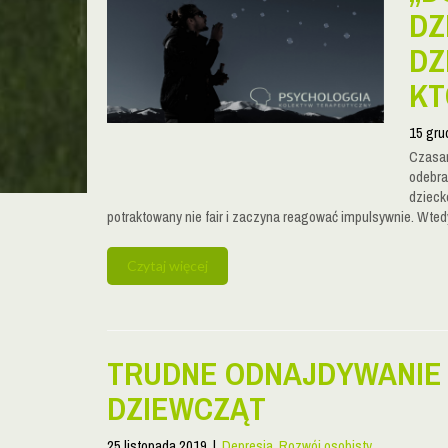
DZ
DZ
KT
15 gru
Czasam
odebra
dzieck
potraktowany nie fair i zaczyna reagować impulsywnie. Wte
Czytaj więcej
TRUDNE ODNAJDYWANIE 
DZIEWCZĄT
25 listopada 2019
|
Depresja
,
Rozwój osobisty