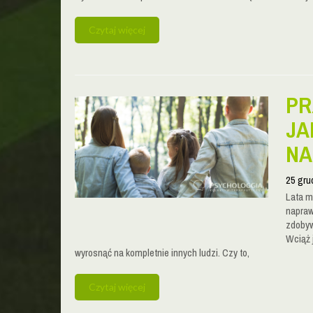
Czytaj więcej
PR
JA
NA
25 gru
Lata m
napraw
zdobyw
Wciąż 
wyrosnąć na kompletnie innych ludzi. Czy to,
Czytaj więcej