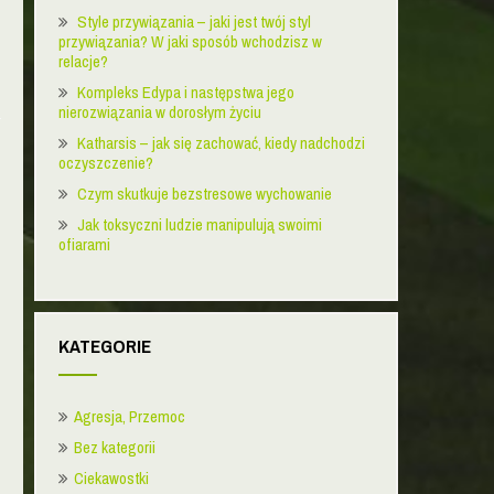
Style przywiązania – jaki jest twój styl
przywiązania? W jaki sposób wchodzisz w
relacje?
Kompleks Edypa i następstwa jego
nierozwiązania w dorosłym życiu
Katharsis – jak się zachować, kiedy nadchodzi
oczyszczenie?
Czym skutkuje bezstresowe wychowanie
Jak toksyczni ludzie manipulują swoimi
ofiarami
KATEGORIE
Agresja, Przemoc
Bez kategorii
Ciekawostki