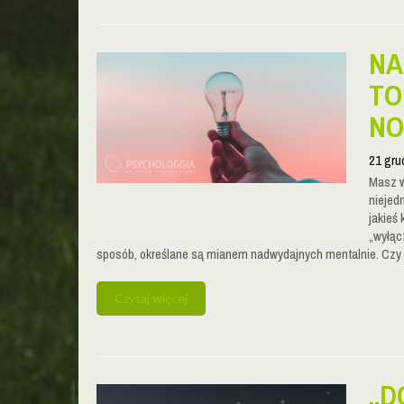
NA
TO
NO
21 gru
Masz w
niejed
jakieś
„wyłąc
sposób, określane są mianem nadwydajnych mentalnie. Czy
Czytaj więcej
„D