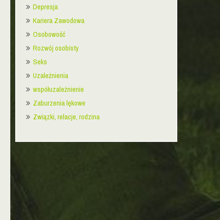
Depresja
Kariera Zawodowa
Osobowość
Rozwój osobisty
Seks
Uzależnienia
współuzależnienie
Zaburzenia lękowe
Związki, relacje, rodzina