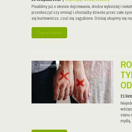
Pisaliśmy już o okresie dojrzewania, drodze wyboistej i niełat
przeskoczyć czy ominąć i chociażby dziecko przez całe ży
się buntowniczo, czuć się zagubione. Dzisiaj skupimy się 
Czytaj więcej
RO
TY
OD
21 lis
Niejede
wdzięc
stanu 
myślą,