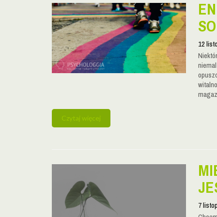
EN
SO
12 lis
Niektór
niemal
opuszc
witaln
magazy
Czytaj więcej
MI
JE
7 list
Chcemy