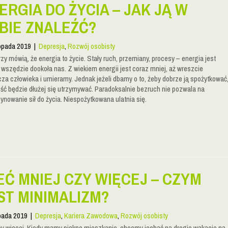
ERGIA DO ŻYCIA – JAK JĄ W
BIE ZNALEŹĆ?
topada 2019
|
Depresja
,
Rozwój osobisty
zy mówią, że energia to życie. Stały ruch, przemiany, procesy – energia jest
 wszędzie dookoła nas. Z wiekiem energii jest coraz mniej, aż wreszcie
za człowieka i umieramy. Jednak jeżeli dbamy o to, żeby dobrze ją spożytkować
ość będzie dłużej się utrzymywać. Paradoksalnie bezruch nie pozwala na
nowanie sił do życia. Niespożytkowana ulatnia się.
EĆ MNIEJ CZY WIĘCEJ – CZYM
ST MINIMALIZM?
opada 2019
|
Depresja
,
Kariera Zawodowa
,
Rozwój osobisty
 więcej. Kiedy mamy piękne mieszkanie, chcemy jechać na drogie wakacje na