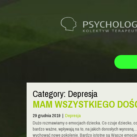
Category: Depresja
MAM WSZYSTKIEGO DOŚĆ
29 grudnia 2019
|
Depresja
Dużo rozmawiamy o emocjach dziecka. Co czuje dziecko, co 
bardzo ważne, wpływają na to, na jakich dorosłych wyrosną…, 
wychować nowe pokolenie. Bardzo istotne są Wasze emocje 