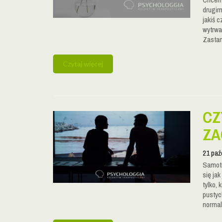
drugim
jakiś c
wytrwa
Zastan
Czytaj więcej
CZ
ZA
21 paź
Samotn
się ja
tylko,
pustyc
normal