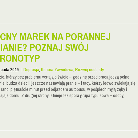
CNY MAREK NA PORANNEJ
IANIE? POZNAJ SWÓJ
RONOTYP
topada 2019
|
Depresja
,
Kariera Zawodowa
,
Rozwój osobisty
zie, którzy bez problemu wstają o świcie – godzinę przed pracą jedzą pełne
ie, budzą dzieci i jeszcze nastawiają pranie – i tacy, którzy ledwo zwlekają się
a rano, piętnaście minut przed odjazdem autobusu, w pośpiech myją zęby i
ają z domu. Z drugiej strony istnieje też spora grupa typu sowa – osoby,