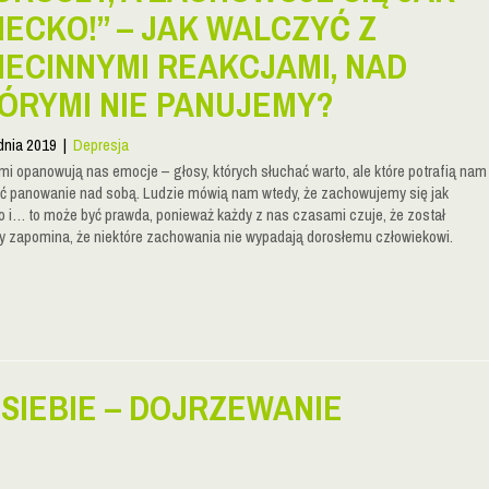
IECKO!” – JAK WALCZYĆ Z
IECINNYMI REAKCJAMI, NAD
ÓRYMI NIE PANUJEMY?
dnia 2019
|
Depresja
i opanowują nas emocje – głosy, których słuchać warto, ale które potrafią nam
ć panowanie nad sobą. Ludzie mówią nam wtedy, że zachowujemy się jak
o i… to może być prawda, ponieważ każdy z nas czasami czuje, że został
dy zapomina, że niektóre zachowania nie wypadają dorosłemu człowiekowi.
SIEBIE – DOJRZEWANIE