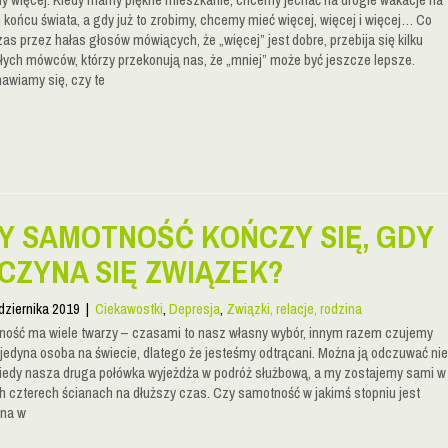
 końcu świata, a gdy już to zrobimy, chcemy mieć więcej, więcej i więcej… Co
zas przez hałas głosów mówiących, że „więcej” jest dobre, przebija się kilku
łych mówców, którzy przekonują nas, że „mniej” może być jeszcze lepsze.
awiamy się, czy te
Y SAMOTNOŚĆ KOŃCZY SIĘ, GDY
CZYNA SIĘ ZWIĄZEK?
dziernika 2019
|
Ciekawostki
,
Depresja
,
Związki, relacje, rodzina
ość ma wiele twarzy – czasami to nasz własny wybór, innym razem czujemy
k jedyna osoba na świecie, dlatego że jesteśmy odtrącani. Można ją odczuwać nie
 kiedy nasza druga połówka wyjeżdża w podróż służbową, a my zostajemy sami w
h czterech ścianach na dłuższy czas. Czy samotność w jakimś stopniu jest
na w