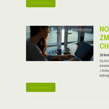
Czytaj więcej
NO
ZM
CH
19 lis
Są lud
śniadan
z łóżk
wybieg
Czytaj więcej