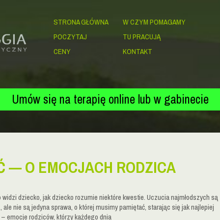
STRONA GŁÓWNA
W CZYM POMAGAMY
POCZYTAJ
TU PRACUJĄ
CENY
KONTAKT
Umów się na terapię online lub w gabinecie
 — O EMOCJACH RODZICA
widzi dziecko, jak dziecko rozumie niektóre kwestie. Uczucia najmłodszych są
ale nie są jedyna sprawa, o której musimy pamiętać, starając się jak najlepiej
– emocje rodziców, którzy każdego dnia