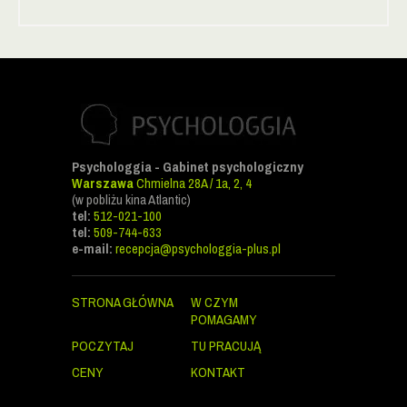
Psychologgia - Gabinet psychologiczny
Warszawa
Chmielna 28A / 1a, 2, 4
(w pobliżu kina Atlantic)
tel:
512-021-100
tel:
509-744-633
e-mail:
recepcja@psychologgia-plus.pl
STRONA GŁÓWNA
W CZYM
POMAGAMY
POCZYTAJ
TU PRACUJĄ
CENY
KONTAKT