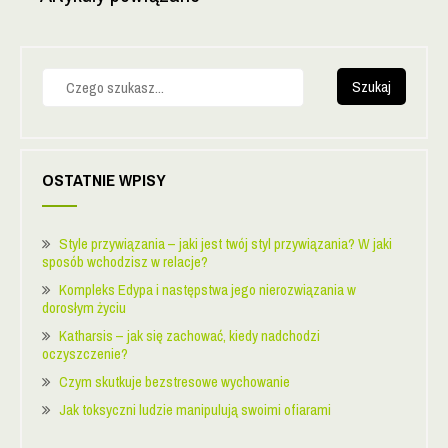
S
z
u
k
a
j
OSTATNIE WPISY
Style przywiązania – jaki jest twój styl przywiązania? W jaki
sposób wchodzisz w relacje?
Kompleks Edypa i następstwa jego nierozwiązania w
dorosłym życiu
Katharsis – jak się zachować, kiedy nadchodzi
oczyszczenie?
Czym skutkuje bezstresowe wychowanie
Jak toksyczni ludzie manipulują swoimi ofiarami