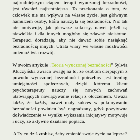
najtrudniejszym etapem terapii wyuczonej bezradności,
jest również najistotniejsza. To przekonanie o tym, że
człowiek nie ma wpływu na własne życie, jest głównym
hamulcem osoby, która nauczyła się bezradności. Nic tak
nie motywuje, jak pierwsze sukcesy, nawet jeżeli są
niewielkie i dla innych mogłyby się zdawać nieistotne.
Terapeuci doradzają, aby nie dawać sobie nasiąknąć
bezradnością innych. Utrata wiary we własne możliwości
uniemożliwia rozwój.
W swoim artykule „
Teoria wyuczonej bezradności
” Sylwia
Kluczyńska zwraca uwagę na to, że osobom cierpiącym z
powodu wyuczonej bezradności potrzebny jest trening
umiejętności społecznych, dzięki któremu klient
psychoterapeuty nauczy się nowych zachowań
ułatwiających nawiązywanie relacji z otoczeniem. Uważa
także, że każdy, nawet mały sukces w pokonywaniu
bezradności powinien być nagradzany, gdyż pozytywne
doświadczenie w wyniku wykazania inicjatywy motywuje
i uczy, że aktywne działanie popłaca.
A Ty co dziś zrobisz, żeby zmienić swoje życie na lepsze?