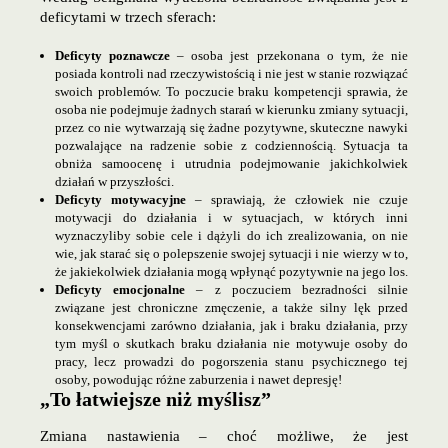
deficytami w trzech sferach:
Deficyty poznawcze
– osoba jest przekonana o tym, że nie
posiada kontroli nad rzeczywistością i nie jest w stanie rozwiązać
swoich problemów. To poczucie braku kompetencji sprawia, że
osoba nie podejmuje żadnych starań w kierunku zmiany sytuacji,
przez co nie wytwarzają się żadne pozytywne, skuteczne nawyki
pozwalające na radzenie sobie z codziennością. Sytuacja ta
obniża samoocenę i utrudnia podejmowanie jakichkolwiek
działań w przyszłości.
Deficyty
motywacyjne
– sprawiają, że człowiek nie czuje
motywacji do działania i w sytuacjach, w których inni
wyznaczyliby sobie cele i dążyli do ich zrealizowania, on nie
wie, jak starać się o polepszenie swojej sytuacji i nie wierzy w to,
że jakiekolwiek działania mogą wpłynąć pozytywnie na jego los.
Deficyty emocjonalne
– z poczuciem bezradności silnie
związane jest chroniczne zmęczenie, a także silny lęk przed
konsekwencjami zarówno działania, jak i braku działania, przy
tym myśl o skutkach braku działania nie motywuje osoby do
pracy, lecz prowadzi do pogorszenia stanu psychicznego tej
osoby, powodując różne zaburzenia i nawet depresję!
„To łatwiejsze niż myślisz”
Zmiana nastawienia – choć możliwe, że jest