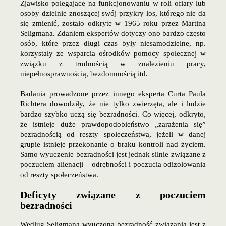
Zjawisko polegające na funkcjonowaniu w roli ofiary lub
osoby dzielnie znoszącej swój przykry los, którego nie da
się zmienić, zostało odkryte w 1965 roku przez Martina
Seligmana. Zdaniem ekspertów dotyczy ono bardzo często
osób, które przez długi czas były niesamodzielne, np.
korzystały ze wsparcia ośrodków pomocy społecznej w
związku z trudnością w znalezieniu pracy,
niepełnosprawnością, bezdomnością itd.
Badania prowadzone przez innego eksperta Curta Paula
Richtera dowodziły, że nie tylko zwierzęta, ale i ludzie
bardzo szybko uczą się bezradności. Co więcej, odkryto,
że istnieje duże prawdopodobieństwo „zarażenia się”
bezradnością od reszty społeczeństwa, jeżeli w danej
grupie istnieje przekonanie o braku kontroli nad życiem.
Samo wyuczenie bezradności jest jednak silnie związane z
poczuciem alienacji – odrębności i poczucia odizolowania
od reszty społeczeństwa.
Deficyty związane z poczuciem
bezradności
Według Seligmana wyuczona bezradność związania jest z