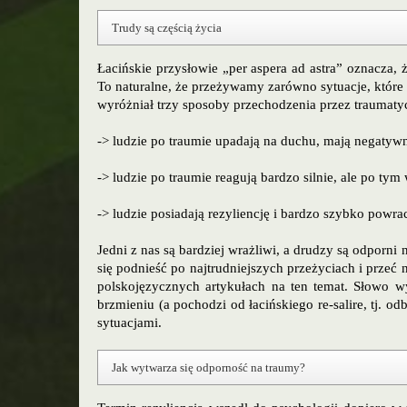
Trudy są częścią życia
Łacińskie przysłowie „per aspera ad astra” oznacza, 
To naturalne, że przeżywamy zarówno sytuacje, które 
wyróżniał trzy sposoby przechodzenia przez traumaty
-> ludzie po traumie upadają na duchu, mają negatyw
-> ludzie po traumie reagują bardzo silnie, ale po t
-> ludzie posiadają rezyliencję i bardzo szybko pow
Jedni z nas są bardziej wrażliwi, a drudzy są odporni
się podnieść po najtrudniejszych przeżyciach i przeć
polskojęzycznych artykułach na ten temat. Słowo w
brzmieniu (a pochodzi od łacińskiego re-salire, tj. od
sytuacjami.
Jak wytwarza się odporność na traumy?