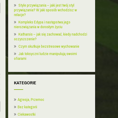
Style przywiązania – jaki jest twój styl
przywiązania? W jaki sposób wchodzisz w
relacje?
.
Kompleks Edypa i następstwa jego
d
nierozwiązania w dorosłym życiu
Katharsis – jak się zachować, kiedy nadchodzi
oczyszczenie?
Czym skutkuje bezstresowe wychowanie
Jak toksyczni ludzie manipulują swoimi
ofiarami
ą
w
KATEGORIE
m
i
Agresja, Przemoc
Bez kategorii
Ciekawostki