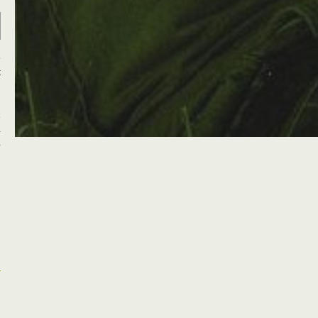
e
t
ć
i
z
o
o
.
.