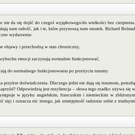
że nie da się dojść do czegoś wyjątkowego/do wielkości bez cierpienia
dają nam radość, jak i te, które przynoszą nam smutek. Richard Bolsta
czne wydarzenia:
ne objawy i przechodzą w stan chroniczny,
ym wybuchu emocji zaczynają normalnie funkcjonować,
racają do normalnego funkcjonowania po przeżyciu traumy.
 na przykre doświadczenia. Dlaczego jedni nie dają się traumom, potrafi
 naprzód? Odpowiedzią jest rezyliencja – słowa tego rzadko używa się 
ystępuje w języku angielskim, francuskim i niemieckim w zbliżony
bić się) i oznacza nic innego, jak umiejętność radzenia sobie z trudnym