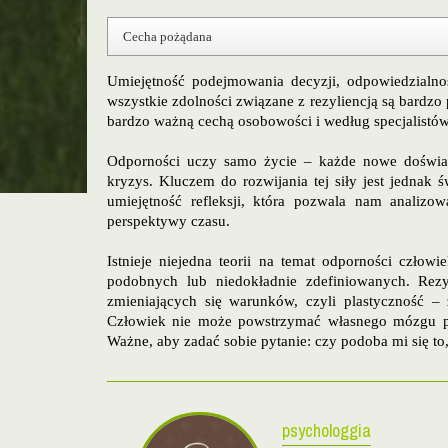
Cecha pożądana
Umiejętność podejmowania decyzji, odpowiedzialnoś
wszystkie zdolności związane z rezyliencją są bardz
bardzo ważną cechą osobowości i według specjalistów
Odporności uczy samo życie – każde nowe doświadc
kryzys. Kluczem do rozwijania tej siły jest jednak
umiejętność refleksji, która pozwala nam analizo
perspektywy czasu.
Istnieje niejedna teorii na temat odporności człowi
podobnych lub niedokładnie zdefiniowanych. Rezyl
zmieniających się warunków, czyli plastyczność –
Człowiek nie może powstrzymać własnego mózgu p
Ważne, aby zadać sobie pytanie: czy podoba mi się to
psychologgia