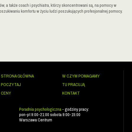
w, a także coach i psychiatra, którzy skoncentrowani są, na pomocy w
oszukiwaniu komfortu w życiu ludzi poszukujących profesjonalnej pomocy.
STRONA GŁÓWNA
W CZYM POMAGAMY
POCZYTAJ
TU PRACUJĄ
CENY
KONTAKT
Poradnia psychologiczna
- godziny pracy:
pon-pt 9:00-21:00 sobota 9:00-15:00
Warszawa Centrum