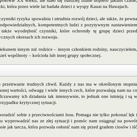
połowie XX wieku, ale stało się bardziej znane dopiero jakimś czasie
, która przez wiele lat badała dzieci z wyspy Kauai na Hawajach.
 czynniki ryzyka spowalnia i utrudnia rozwój dzieci, ale także, że pewn
 odpowiedzialnych, kompetentnych ludzi z pozytywnym nastawienie
także wyodrębnić czynniki, które ochroniły tę grupę dzieci prze
ycznych okresach ich rozwoju.
opiekunem innym niż rodzice – innym członkiem rodziny, nauczycielem
eś wspólnoty – kościoła lub innej grupy społecznej.
na przetrwanie trudnych chwil. Każdy z nas ma w określonym stopni
asnej wartości, odwagę i wiele innych cech, które pozwalają nam na c
czuwamy ich działania tak intensywnie, to jednak one istnieją i są 
zypadku krytycznej sytuacji.
poradzić sobie z przeciwnościami losu. Pomaga nie tylko pokonać lęk 
lu wyprowadzić nas ze złej sytuacji i pomóc nam osiągnąć na powró
ie jak tarcza, która pozwala osłonić nam się przed gradem ciosów i iś