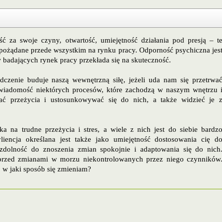
ć za swoje czyny, otwartość, umiejętność działania pod presją – t
o pożądane przede wszystkim na rynku pracy. Odporność psychiczna jes
 badających rynek pracy przekłada się na skuteczność.
zenie buduje naszą wewnętrzną siłę, jeżeli uda nam się przetrwa
 świadomość niektórych procesów, które zachodzą w naszym wnętrzu 
wać przeżycia i ustosunkowywać się do nich, a także widzieć je 
eka na trudne przeżycia i stres, a wiele z nich jest do siebie bardz
iencja określana jest także jako umiejętność dostosowania cię d
 zdolność do znoszenia zmian spokojnie i adaptowania się do nich
rzed zmianami w morzu niekontrolowanych przez niego czynników
, w jaki sposób się zmieniam?