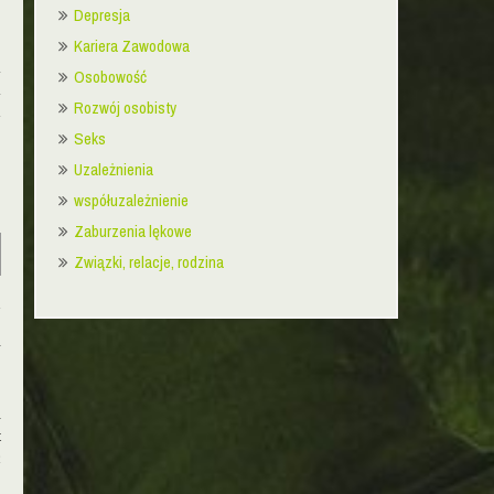
,
Depresja
Kariera Zawodowa
a
Osobowość
m
Rozwój osobisty
d
Seks
Uzależnienia
,
współuzależnienie
Zaburzenia lękowe
Związki, relacje, rodzina
u
o
w
i
t
ć