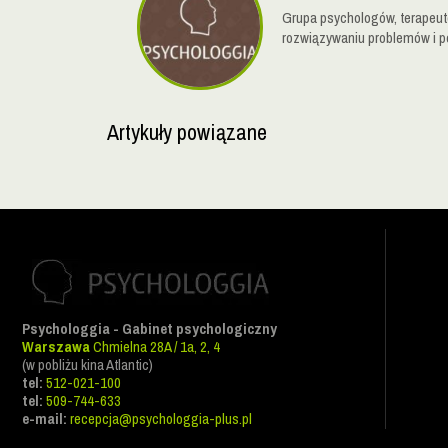
Grupa psychologów, terapeutó
rozwiązywaniu problemów i p
Artykuły powiązane
Psychologgia - Gabinet psychologiczny
Warszawa
Chmielna 28A / 1a, 2, 4
(w pobliżu kina Atlantic)
tel:
512-021-100
tel:
509-744-633
e-mail:
recepcja@psychologgia-plus.pl