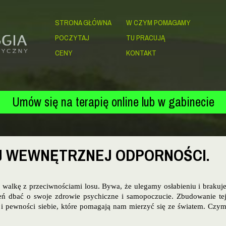
STRONA GŁÓWNA
W CZYM POMAGAMY
POCZYTAJ
TU PRACUJĄ
CENY
KONTAKT
Umów się na terapię online lub w gabinecie
EJ WEWNĘTRZNEJ ODPORNOŚCI.
walkę z przeciwnościami losu. Bywa, że ulegamy osłabieniu i brakuj
ień dbać o swoje zdrowie psychiczne i samopoczucie. Zbudowanie te
 i pewności siebie, które pomagają nam mierzyć się ze światem. Czy