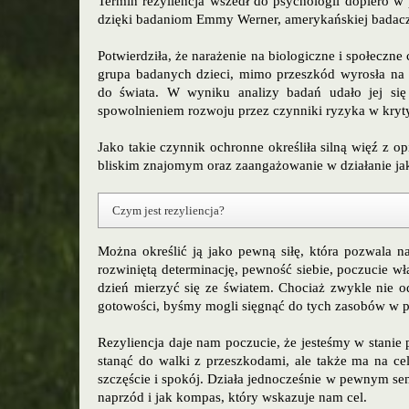
Termin rezyliencja wszedł do psychologii dopiero w 
dzięki badaniom Emmy Werner, amerykańskiej badaczki
Potwierdziła, że narażenie na biologiczne i społeczne
grupa badanych dzieci, mimo przeszkód wyrosła na
do świata. W wyniku analizy badań udało jej się 
spowolnieniem rozwoju przez czynniki ryzyka w kryt
Jako takie czynnik ochronne określiła silną więź z 
bliskim znajomym oraz zaangażowanie w działanie jaki
Czym jest rezyliencja?
Można określić ją jako pewną siłę, która pozwala 
rozwiniętą determinację, pewność siebie, poczucie wł
dzień mierzyć się ze światem. Chociaż zwykle nie od
gotowości, byśmy mogli sięgnąć do tych zasobów w pr
Rezyliencja daje nam poczucie, że jesteśmy w stanie 
stanąć do walki z przeszkodami, ale także ma na ce
szczęście i spokój. Działa jednocześnie w pewnym sens
naprzód i jak kompas, który wskazuje nam cel.