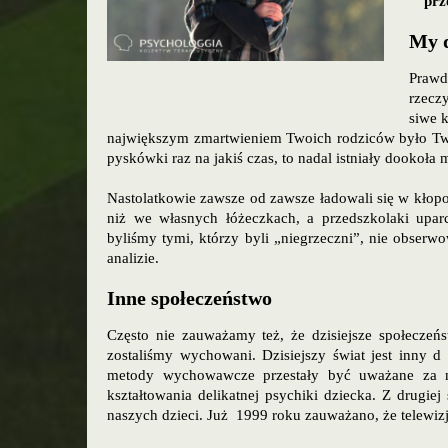
prz
My 
Prawd
rzecz
siwe 
największym zmartwieniem Twoich rodziców było Two
pyskówki raz na jakiś czas, to nadal istniały dookoła 
Nastolatkowie zawsze od zawsze ładowali się w kłopo
niż we własnych łóżeczkach, a przedszkolaki upar
byliśmy tymi, którzy byli „niegrzeczni”, nie obser
analizie.
Inne społeczeństwo
Często nie zauważamy też, że dzisiejsze społecze
zostaliśmy wychowani. Dzisiejszy świat jest inny d
metody wychowawcze przestały być uważane za ni
kształtowania delikatnej psychiki dziecka. Z drugie
naszych dzieci. Już 1999 roku zauważano, że telewiz