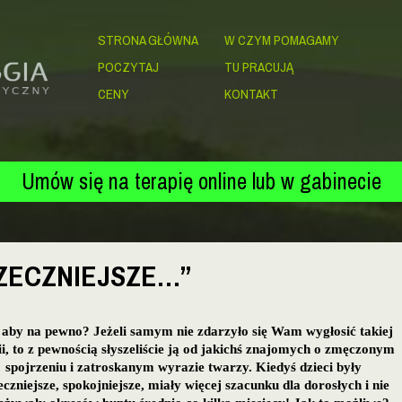
STRONA GŁÓWNA
W CZYM POMAGAMY
POCZYTAJ
TU PRACUJĄ
CENY
KONTAKT
Umów się na terapię online lub w gabinecie
RZECZNIEJSZE…”
aby na pewno? Jeżeli samym nie zdarzyło się Wam wygłosić takiej
ii, to z pewnością słyszeliście ją od jakichś znajomych o zmęczonym
spojrzeniu i zatroskanym wyrazie twarzy. Kiedyś dzieci były
eczniejsze, spokojniejsze, miały więcej szacunku dla dorosłych i nie