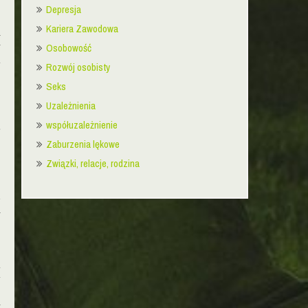
Depresja
Kariera Zawodowa
i
Osobowość
w
m
Rozwój osobisty
Seks
b
Uzależnienia
o
współuzależnienie
e
Zaburzenia lękowe
Związki, relacje, rodzina
u
i
o
a
y
.
w