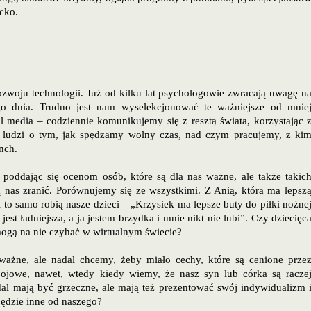
cko.
woju technologii. Już od kilku lat psychologowie zwracają uwagę n
ego dnia. Trudno jest nam wyselekcjonować te ważniejsze od mnie
 media – codziennie komunikujemy się z resztą świata, korzystając 
h ludzi o tym, jak spędzamy wolny czas, nad czym pracujemy, z ki
nch.
e poddając się ocenom osób, które są dla nas ważne, ale także takic
gą nas zranić. Porównujemy się ze wszystkimi. Z Anią, która ma lepsz
 to samo robią nasze dzieci – „Krzysiek ma lepsze buty do piłki nożne
jest ładniejsza, a ja jestem brzydka i mnie nikt nie lubi”. Czy dziecięc
mogą na nie czyhać w wirtualnym świecie?
ażne, ale nadal chcemy, żeby miało cechy, które są cenione prze
bojowe, nawet, wtedy kiedy wiemy, że nasz syn lub córka są racze
dal mają być grzeczne, ale mają też prezentować swój indywidualizm 
 będzie inne od naszego?