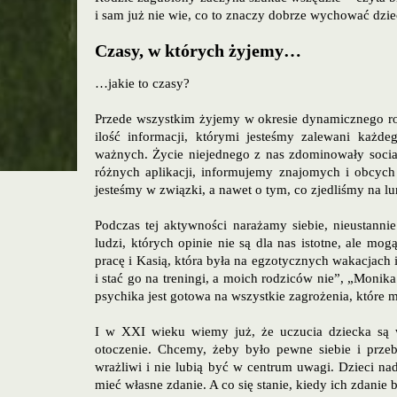
i sam już nie wie, co to znaczy dobrze wychować dzie
Czasy, w których żyjemy…
…jakie to czasy?
Przede wszystkim żyjemy w okresie dynamicznego roz
ilość informacji, którymi jesteśmy zalewani każd
ważnych. Życie niejednego z nas zdominowały social
różnych aplikacji, informujemy znajomych i obcyc
jesteśmy w związki, a nawet o tym, co zjedliśmy na lu
Podczas tej aktywności narażamy siebie, nieustanni
ludzi, których opinie nie są dla nas istotne, ale mo
pracę i Kasią, która była na egzotycznych wakacjach i
i stać go na treningi, a moich rodziców nie”, „Monika 
psychika jest gotowa na wszystkie zagrożenia, które 
I w XXI wieku wiemy już, że uczucia dziecka są w
otoczenie. Chcemy, żeby było pewne siebie i prze
wrażliwi i nie lubią być w centrum uwagi. Dzieci na
mieć własne zdanie. A co się stanie, kiedy ich zdanie