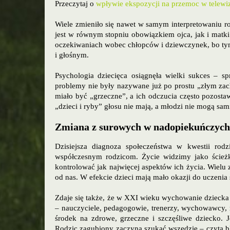
Przeczytaj o
wpływie ekspozycji na przemoc w telewiz
Wiele zmieniło się nawet w samym interpretowaniu r
jest w równym stopniu obowiązkiem ojca, jak i matk
oczekiwaniach wobec chłopców i dziewczynek, bo 
i głośnym.
Psychologia dziecięca osiągnęła wielki sukces – sp
problemy nie były nazywane już po prostu „złym zac
miało być „grzeczne”, a ich odczucia często pozost
„dzieci i ryby” głosu nie mają, a młodzi nie mogą sami
Zmiana z surowych w nadopiekuńczych
Dzisiejsza diagnoza społeczeństwa w kwestii rodz
współczesnym rodzicom. Życie widzimy jako ścieżkę
kontrolować jak najwięcej aspektów ich życia. Wiel
od nas. W efekcie dzieci mają mało okazji do uczenia 
Zdaje się także, że w XXI wieku wychowanie dziecka 
– nauczyciele, pedagogowie, trenerzy, wychowawcy, my
środek na zdrowe, grzeczne i szczęśliwe dziecko. J
Rodzic zagubiony zaczyna szukać wszędzie – czyta bl