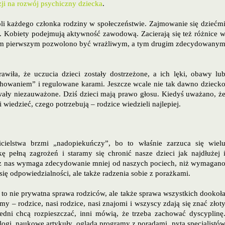
ji na rozwój psychiczny dziecka
.
oli każdego członka rodziny w społeczeństwie. Zajmowanie się dziećm
i. Kobiety podejmują aktywność zawodową. Zacierają się też różnice 
tym pierwszym pozwolono być wrażliwym, a tym drugim zdecydowany
rawiła, że uczucia dzieci zostały dostrzeżone, a ich lęki, obawy lu
howaniem” i regulowane karami. Jeszcze wcale nie tak dawno dzieck
awały niezauważone. Dziś dzieci mają prawo głosu. Kiedyś uważano, ż
 wiedzieć, czego potrzebują – rodzice wiedzieli najlepiej.
icielstwa brzmi „nadopiekuńczy”, bo to właśnie zarzuca się wiel
 pełną zagrożeń i staramy się chronić nasze dzieci jak najdłużej 
u z nas wymaga zdecydowanie mniej od naszych pociech, niż wymagan
się odpowiedzialności, ale także radzenia sobie z porażkami.
to nie prywatna sprawa rodziców, ale także sprawa wszystkich dookoł
 – rodzice, nasi rodzice, nasi znajomi i wszyscy zdają się znać złot
edni chcą rozpieszczać, inni mówią, że trzeba zachować dyscyplinę
ogi, naukowe artykuły, ogląda programy z poradami, pyta specjalistó