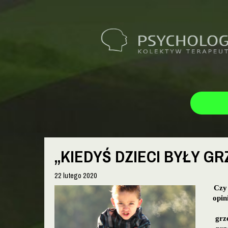
„KIEDYŚ DZIECI BYŁY G
22 lutego 2020
Czy 
opin
grz