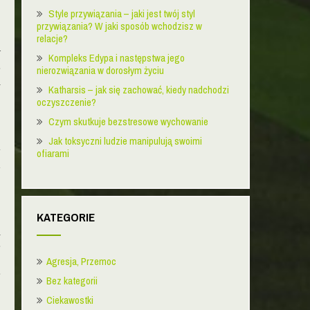
Style przywiązania – jaki jest twój styl
przywiązania? W jaki sposób wchodzisz w
relacje?
W
Kompleks Edypa i następstwa jego
e
nierozwiązania w dorosłym życiu
i
Katharsis – jak się zachować, kiedy nadchodzi
b
oczyszczenie?
Czym skutkuje bezstresowe wychowanie
,
Jak toksyczni ludzie manipulują swoimi
y
ofiarami
h
KATEGORIE
i
e
Agresja, Przemoc
o
ę
Bez kategorii
Ciekawostki