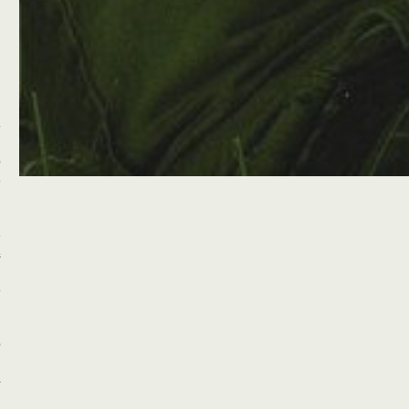
a
j
z
m
h
ą
j
a
z
j
i