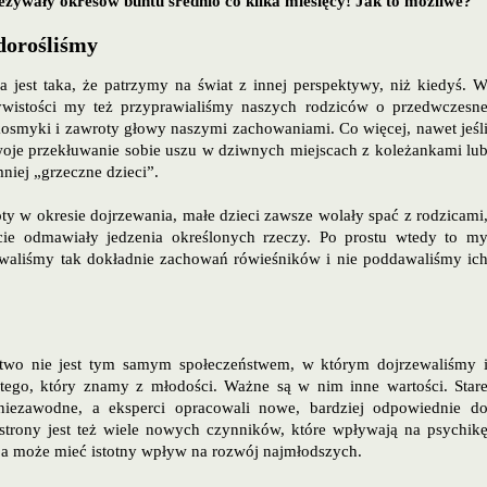
eżywały okresów buntu średnio co kilka miesięcy! Jak to możliwe?
dorośliśmy
a jest taka, że patrzymy na świat z innej perspektywy, niż kiedyś. 
ywistości my też przyprawialiśmy naszych rodziców o przedwczesn
kosmyki i zawroty głowy naszymi zachowaniami. Co więcej, nawet jeśl
je przekłuwanie sobie uszu w dziwnych miejscach z koleżankami lu
mniej „grzeczne dzieci”.
ty w okresie dojrzewania, małe dzieci zawsze wolały spać z rodzicami
cie odmawiały jedzenia określonych rzeczy. Po prostu wtedy to m
wowaliśmy tak dokładnie zachowań rówieśników i nie poddawaliśmy ic
ństwo nie jest tym samym społeczeństwem, w którym dojrzewaliśmy 
 tego, który znamy z młodości. Ważne są w nim inne wartości. Star
ezawodne, a eksperci opracowali nowe, bardziej odpowiednie d
j strony jest też wiele nowych czynników, które wpływają na psychik
ja może mieć istotny wpływ na rozwój najmłodszych.