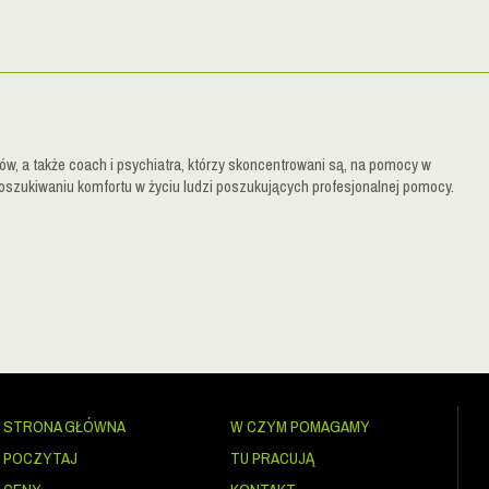
w, a także coach i psychiatra, którzy skoncentrowani są, na pomocy w
oszukiwaniu komfortu w życiu ludzi poszukujących profesjonalnej pomocy.
STRONA GŁÓWNA
W CZYM POMAGAMY
POCZYTAJ
TU PRACUJĄ