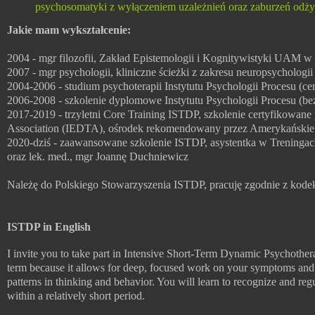
psychosomatyki z wyłączeniem uzależnień oraz zaburzeń odży
Jakie mam wykształcenie:
2004 - mgr filozofii, Zakład Epistemologii i Kognitywistyki UAM w
2007 - mgr psychologii, kliniczne ścieżki z zakresu neuropsycholog
2004-2006 - studium psychoterapii Instytutu Psychologii Procesu (cer
2006-2008 - szkolenie dyplomowe Instytutu Psychologii Procesu (bez 
2017-2019 - trzyletni Core Training ISTDP, szkolenie certyfikowane
Association (IEDTA), ośrodek rekomendowany przez Amerykańskie
2020-dziś - zaawansowane szkolenie ISTDP, asystentka w Treningac
oraz lek. med., mgr Joannę Duchniewicz
Należę do Polskiego Stowarzyszenia ISTDP, pracuję zgodnie z kode
ISTDP in English
I invite you to take part in Intensive Short-Term Dynamic Psychother
term because it allows for deep, focused work on your symptoms and s
patterns in thinking and behavior. You will learn to recognize and reg
within a relatively short period.