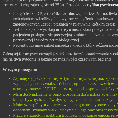
medytacji, którą zajmuję się od 25 lat. Posiadam
certyfikat psychoter
Podejście ISTDP jest
krótkoterminowe
, ponieważ umożliwia
zmienianiem szkodliwych nawyków w myśleniu i zachowaniu or
zablokowanych uczuć i pragnień w relatywnie krótkim czasie.
Jest to terapia o wysokiej
intensywności
, która polega na konf
pacjentem posługuje się precyzyjną strukturą i narzędziami wy
poznawczej i wiedzy neurobiologicznej.
Pacjent otrzymuje pakiet narzędzi i wiedzy, który później mo
Zaletą tej formy psychoterapii jest też możliwość organizowania spot
raz na dwa tygodnie, zależnie od możliwości czasowych pacjenta.
W czym pomagam:
Zajmuję się pracą z traumą, w tym traumą złożoną oraz społec
wynikającym z przynależności do grup mniejszościowych w za
neuroatypowości (ADHD, autyzm), niepełnosprawności fizyczne
Mam doświadczenie w pracy z osobami doświadczającymi lęku,
kompulsywnych, stanów dysocjacyjnych, somatoformicznych za
Moim szczególnym zainteresowaniem są neuroatypowe stany św
oddechem, sztukami walki, medytacją i jogą oraz obszar kryzy
Pracuje z szerokim spektrum trudności w obszarze emocji, rela