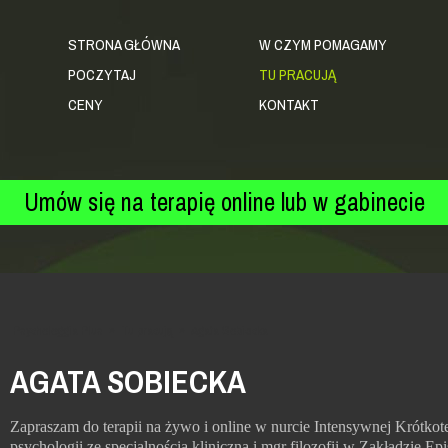
STRONA GŁÓWNA
W CZYM POMAGAMY
POCZYTAJ
TU PRACUJĄ
CENY
KONTAKT
Umów się na terapię online lub w gabinecie
Psychologgia Plus
»
Tu pracują
»
Agata Sobiecka
ata
AGATA SOBIECKA
iecka
Zapraszam do terapii na żywo i online w nurcie Intensywnej Krótko
psychologii ze specjalnością kliniczną i mgr filozofii w Zakładzie E