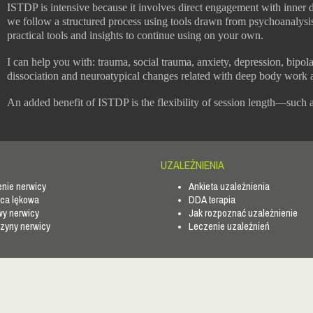
ISTDP is intensive because it involves direct engagement with inner dif
we follow a structured process using tools drawn from psychoanalysis
practical tools and insights to continue using on your own.
I can help you with: trauma, social trauma, anxiety, depression, bi
dissociation and neuroatypical changes related with deep body work a
An added benefit of ISTDP is the flexibility of session length—such 
UZALEŻNIENIA
nie nerwicy
Ankieta uzależnienia
ca lękowa
DDA terapia
y nerwicy
Jak rozpoznać uzależnienie
zyny nerwicy
Leczenie uzależnień