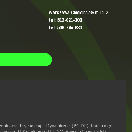
Warszawa
Chmielna28A m 1a, 2
tel: 512-021-100
tel: 509-744-633
terminowej Psychoterapii Dynamicznej (ISTDP). Jestem mgr
pistemologii i Kognitywistyki UAM, trenerką i nauczycielką