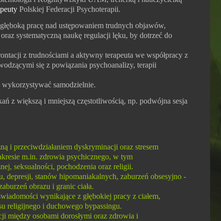
apeuty
Polskiej Federacji Psychoterapii.
 głęboką pracę nad ustępowaniem trudnych objawów,
az systematyczną naukę regulacji lęku, by dotrzeć do
rontacji z trudnościami a aktywny terapeuta we współpracy z
wodzącymi się z powiązania psychoanalizy, terapii
że wykorzystywać samodzielnie.
kań z większą i mniejszą częstotliwością, np. podwójna sesja
zną i przeciwdziałaniem dyskryminacji oraz stresem
kresie m.in. zdrowia psychicznego, w tym
j, seksualności, pochodzenia oraz religii.
 depresji, stanów hipomaniakalnych, zaburzeń obsesyjno -
burzeń obrazu i granic ciała.
iadomości wynikające z głębokiej pracy z ciałem,
su religijnego i duchowego bypassingu.
cji między osobami dorosłymi oraz zdrowia i